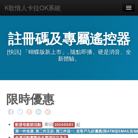
K歌情人卡拉OK系統
HOME
如何上手
註冊碼及專屬遙控器
主題
[快訊] 「蝴蝶版新上市」, 隨點即播、硬是消音、全
下載
新體驗。
購買
使用手冊
FAQ
限時優惠
AI客服
關於
, 即日
起
歡渡母親節活動
2024/05/01
買一件免運, 第二件五折, 買三件送一, 老客戶九折優惠(限ATM並EMAIL告
免運活動實際依各賣場設定為主