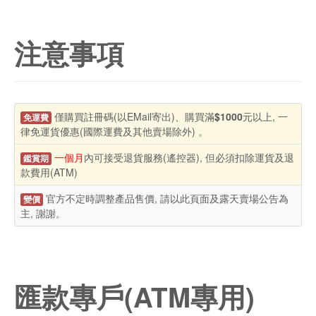
注意事項
僅購買註冊碼(以EMail寄出)、購買滿
$1000
元以上, 一
免運費
律免運貨優惠(國際運費及其他賣場除外) 。
一個月
內可接受退貨服務(遙控器), 但必須扣除運貨及退
鑑賞期
款費用(ATM)
官方不定時調整產品售價, 請以此頁面及露天賣場公告為
變價
主, 謝謝。
匯款專戶(ATM專用)