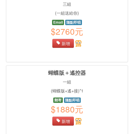
三組
(一組送給你)
Email
隨點即唱
$2760元
新增
蝴蝶版＋遙控器
一組
(蝴蝶版+遙+接)*1
郵寄
隨點即唱
$1880元
新增