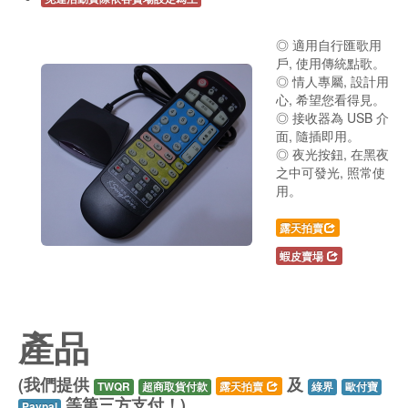
◎ 適用自行匯歌用
戶, 使用傳統點歌。
◎ 情人專屬, 設計用
心, 希望您看得見。
◎ 接收器為 USB 介
面, 隨插即用。
◎ 夜光按鈕, 在黑夜
之中可發光, 照常使
用。
露天拍賣
蝦皮賣場
產品
(我們提供
及
TWQR
超商取貨付款
露天拍賣
綠界
歐付寶
等第三方支付！)
Paypal