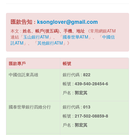
匯款告知 :
ksonglover@gmail.com
本文 :
姓名、帳戶(後五碼)、手機、地址
《常用網銀ATM
連結「
玉山銀行ATM
」、 「
國泰世華ATM
」、 「
中國信
託ATM
」、 「
其他銀行ATM
」》
匯款專戶
帳號
中國信託東高雄
銀行代碼 :
822
帳號 :
439-540-28454-6
戶名 :
郭宏其
國泰世華銀行四維分行
銀行代碼 :
013
帳號 :
217-502-08859-8
戶名 :
郭宏其