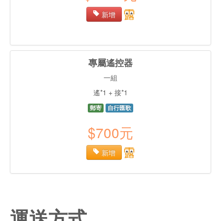
新增
專屬遙控器
一組
遙*1 + 接*1
郵寄
自行匯歌
$700元
新增
運送方式