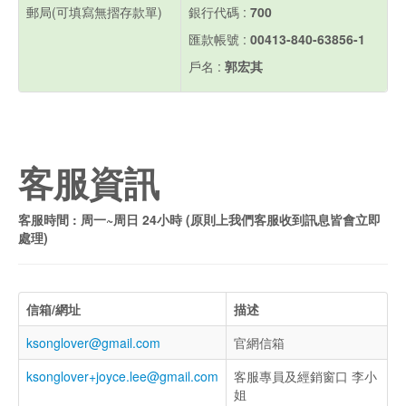
郵局(可填寫無摺存款單)
銀行代碼 :
700
匯款帳號 :
00413-840-63856-1
戶名 :
郭宏其
客服資訊
客服時間 : 周一~周日 24小時 (原則上我們客服收到訊息皆會立即
處理)
信箱/網址
描述
ksonglover@gmail.com
官網信箱
ksonglover+joyce.lee@gmail.com
客服專員及經銷窗口 李小
姐