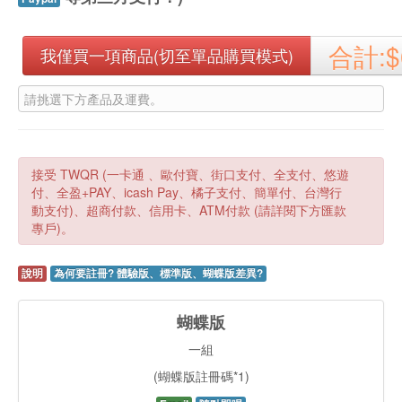
合計:
我僅買一項商品(切至單品購買模式)
請挑選下方產品及運費。
接受 TWQR (一卡通 、歐付寶、街口支付、全支付、悠遊
付、全盈+PAY、icash Pay、橘子支付、簡單付、台灣行
動支付)、超商付款、信用卡、ATM付款 (請詳閱下方匯款
專戶)。
說明
為何要註冊? 體驗版、標準版、蝴蝶版差異?
蝴蝶版
一組
(蝴蝶版註冊碼*1)