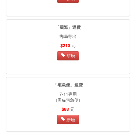
「國際」運費
郵局寄出
$210
元
新增
「宅急便」運費
7-11專用
(黑猫宅急便)
$88
元
新增