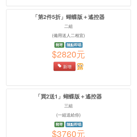
「第2件5折」蝴蝶版＋遙控器
二組
(備用送人二相宜)
郵寄
隨點即唱
$2820元
新增
「買2送1」蝴蝶版＋遙控器
三組
(一組送給你)
郵寄
隨點即唱
$3760元